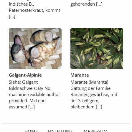
Indisches B.,
gehörenden […]
Paternosterkraut, kommt
[…]
Galgant-Alpinie
Marante
Siehe: Galgant
Marante (Maranta)
Bildnachweis: By No
Gattung der Familie
machine-readable author
Bananengewächse, mit
provided. McLeod
tief 3-teiligem,
assumed […]
bleibendem […]
HOME
EINLEITUNG
IMPRESSUM