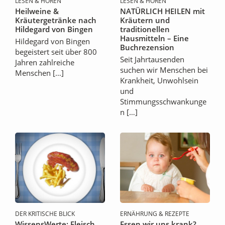
LESEN & HÖREN
LESEN & HÖREN
Heilweine &
NATÜRLICH HEILEN mit
Kräutergetränke nach
Kräutern und
Hildegard von Bingen
traditionellen
Hausmitteln – Eine
Hildegard von Bingen
Buchrezension
begeistert seit über 800
Seit Jahrtausenden
Jahren zahlreiche
suchen wir Menschen bei
Menschen […]
Krankheit, Unwohlsein
und
Stimmungsschwankunge
n […]
DER KRITISCHE BLICK
ERNÄHRUNG & REZEPTE
WissensWerte: Fleisch
Essen wir uns krank?