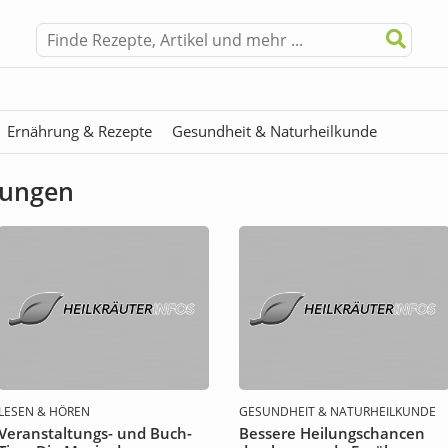
Ernährung & Rezepte
Gesundheit & Naturheilkunde
Heilkräuter, Heilpflanzen & mehr
In Bewegung
Mittel & Ti
tungen
isiaka
Naturheilstoffe
Sammelkalender
Tipps
TOP News
chung
LESEN & HÖREN
GESUNDHEIT & NATURHEILKUNDE
Veranstaltungs- und Buch-
Bessere Heilungschancen