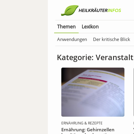
Themen
Lexikon
Anwendungen
Der kritische Blick
Hausmittel – Was Oma noch wusste
Kategorie: Veranstal
Natürlich schön
Natürliche Aphrod
TOP Themen
Wissenschaft & Fors
ERNÄHRUNG & REZEPTE
Ernährung: Gehirnzellen