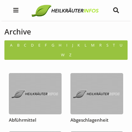
Archive
A
B
C
D
E
F
G
H
I
J
K
L
M
R
S
T
U
W
Z
Abführmittel
Abgeschlagenheit