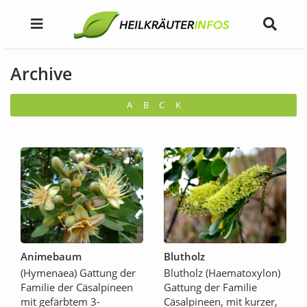
Archive
A
B
C
K
Animebaum
Blutholz
(Hymenaea) Gattung der
Blutholz (Haematoxylon)
Familie der Cäsalpineen
Gattung der Familie
mit gefärbtem 3-
Cäsalpineen, mit kurzer,