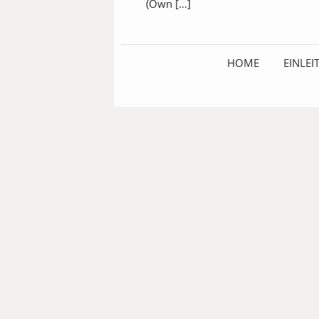
(Own […]
HOME
EINLE