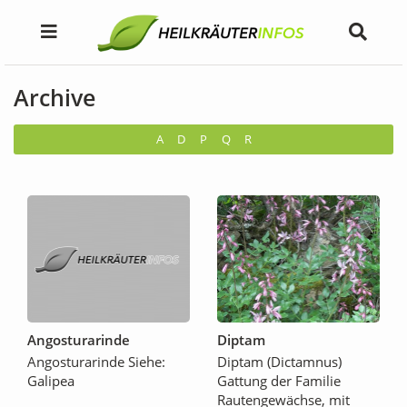
Archive
A
D
P
Q
R
Angosturarinde
Diptam
Angosturarinde Siehe:
Diptam (Dictamnus)
Galipea
Gattung der Familie
Rautengewächse, mit