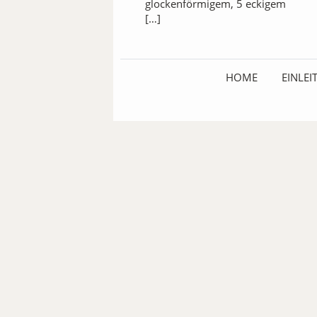
glockenförmigem, 5 eckigem
[…]
HOME
EINLE