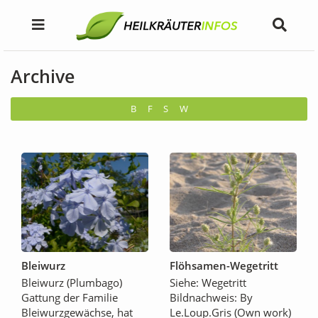
Archive
B
F
S
W
Bleiwurz
Flöhsamen-Wegetritt
Bleiwurz (Plumbago)
Siehe: Wegetritt
Gattung der Familie
Bildnachweis: By
Bleiwurzgewächse, hat
Le.Loup.Gris (Own work)