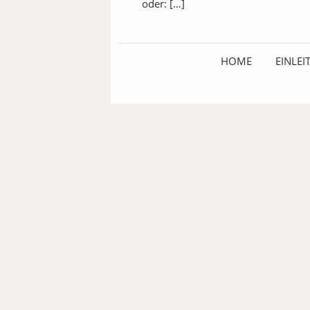
oder: […]
HOME
EINLE