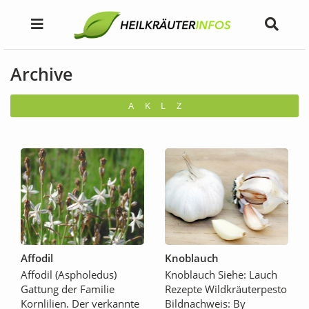
Archive
A
K
L
Z
Affodil
Knoblauch
Affodil (Aspholedus)
Knoblauch Siehe: Lauch
Gattung der Familie
Rezepte Wildkräuterpesto
Kornlilien. Der verkannte
Bildnachweis: By