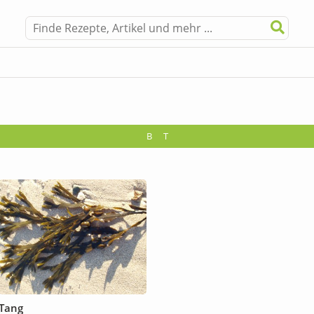
B
T
Tang