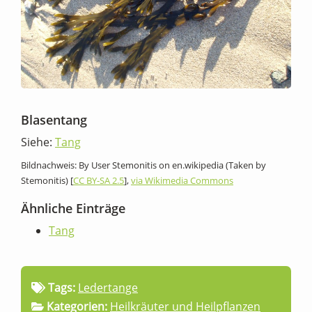
Blasentang
Siehe:
Tang
Bildnachweis: By User Stemonitis on en.wikipedia (Taken by
Stemonitis) [
CC BY-SA 2.5
],
via Wikimedia Commons
Ähnliche Einträge
Tang
Tags:
Ledertange
Kategorien:
Heilkräuter und Heilpflanzen