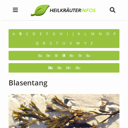
A
B
C
D
E
F
G
H
I
J
K
L
M
N
Ö
P
Q
R
S
T
U
V
W
Y
Z
Ba
Be
Bi
Bl
Bo
Br
Bu
Bla
Ble
Blö
Blu
Blasentang