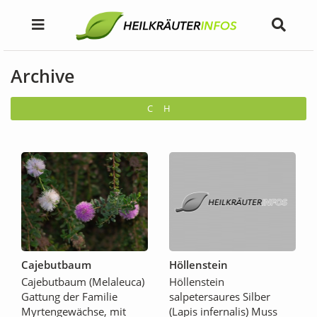
Archive
C
H
Cajebutbaum
Höllenstein
Cajebutbaum (Melaleuca)
Höllenstein
Gattung der Familie
salpetersaures Silber
Myrtengewächse, mit
(Lapis infernalis) Muss