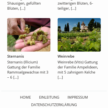
5häusigen, gefüllten
zwitterigen Blüten, 6-
Blüten, […]
teiliger, […]
Sternanis
Weinrebe
Sternanis (Illicium)
Weinrebe (Vitis) Gattung
Gattung der Familie
der Familie Ampelideen,
Rammselgewächse mit 3
mit 5 zahnigem Kelche
– 6 […]
[…]
HOME
EINLEITUNG
IMPRESSUM
DATENSCHUTZERKLÄRUNG