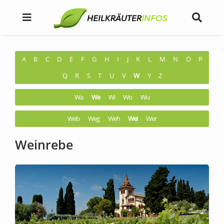
A
B
C
D
E
F
G
H
I
J
K
L
M
N
Ö
P
Q
R
S
T
U
V
W
Y
Z
Wa
We
Wi
Wo
Wu
Web
Weg
Weh
Wei
Wer
Weinrebe