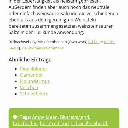
in der Lebertätigkeit als heilsam gepriesen.
Außerdem finden aber auch noch das neutrale
oder einfach weinsaure Kali und die verschiedenen
ebenfalls aus dem gereinigten Weinstein
bereiteten zusammengesetzten weinsteinsauren
Salze in der Heilkunde Anwendung.
Bildnachweis: By Mick Stephenson (Own work) [
GFDL
or
CC-BY-
SA-3.0
],
via Wikimedia Commons
Ähnliche Einträge
Ringelblume
Gamander
Holundermus
Veilchen
Schneebeere
Tags:
Ampelideen
,
Blutreinigend
,
brustleiden
,
harntreibend
,
schweißtreibend
,