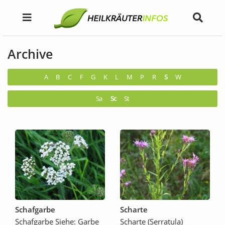
Archive
A
B
C
F
G
K
L
M
P
R
S
W
Sa
Sc
St
Schafgarbe
Scharte
Schafgarbe Siehe: Garbe
Scharte (Serratula)