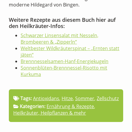
moderne Hildegard von Bingen.
Weitere Rezepte aus diesem Buch hier auf
den Heilkräuter-Infos:
Schwarzer Linsensalat mit Nesseln,
Brombeeren & „Zipperln“
Weltbester Wildkräuterspinat – „Ernten statt
jäten“
Brennnesselsamen-Hanf-Energiekugeln
Sonnenblüten-Brennnessel-Risotto mit
Kurkuma
Tags:
Antioxidans
,
Hitze
,
Sommer
,
Zellschutz
Kategorien:
Ernährung & Rezepte
,
Heilkräuter, Heilpflanzen & mehr