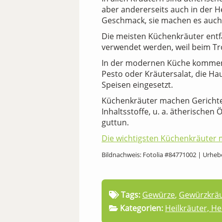
aber andererseits auch in der H
Geschmack, sie machen es auch
Die meisten Küchenkräuter entfa
verwendet werden, weil beim T
In der modernen Küche kommen Kr
Pesto oder Kräutersalat, die H
Speisen eingesetzt.
Küchenkräuter machen Gerichte n
Inhaltsstoffe, u. a. ätherische
guttun.
Die wichtigsten Küchenkräuter mi
Bildnachweis: Fotolia #84771002 | Urheb
Tags:
Gewürze
,
Gewürzkräu
Kategorien:
Heilkräuter, H