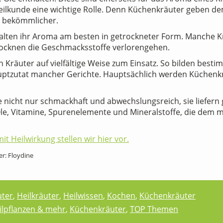
eilkunde eine wichtige Rolle. Denn Küchenkräuter geben de
 bekömmlicher.
lten ihr Aroma am besten in getrockneter Form. Manche Krä
rocknen die Geschmacksstoffe verlorengehen.
äuter auf vielfältige Weise zum Einsatz. So bilden bestimm
auptzutat mancher Gerichte. Hauptsächlich werden Küchen
icht nur schmackhaft und abwechslungsreich, sie liefern gl
n Öle, Vitamine, Spurenelemente und Mineralstoffe, die de
t Heilwirkung stellen wir hier vor.
er: Floydine
ter
,
Heilkräuter
,
Heilwissen
,
Kochen
,
Küchenkräuter
eilpflanzen & mehr
,
Küchenkräuter
,
TOP Themen