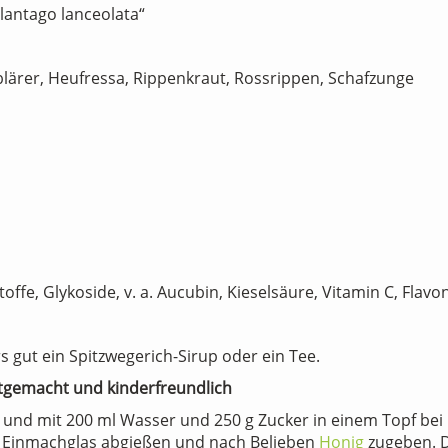
lantago lanceolata“
lblärer, Heufressa, Rippenkraut, Rossrippen, Schafzunge
offe, Glykoside, v. a. Aucubin, Kieselsäure, Vitamin C, Flavo
 gut ein Spitzwegerich-Sirup oder ein Tee.
stgemacht und kinderfreundlich
t und mit 200 ml Wasser und 250 g Zucker in einem Topf bei
 ein Einmachglas abgießen und nach Belieben
Honig
zugeben. De