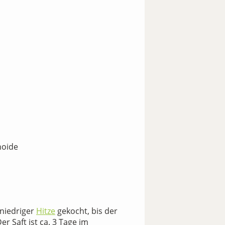
noide
 niedriger
Hitze
gekocht, bis der
r Saft ist ca. 3 Tage im