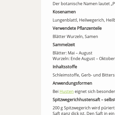
Der botanische Namen lautet „P
Kosenamen
Lungenblattl, Heilwegerich, Hei
Verwendete Pflanzenteile
Blätter Wurzeln, Samen
Sammelzeit
Blätter: Mai – August
Wurzeln: Ende August – Oktober
Inhaltsstoffe
Schleimstoffe, Gerb- und Bitterst
Anwendungsformen
Bei
Husten
eignet sich besonders
Spitzwegerichhustensaft – selb
200 g Spitzwegerich wird pürier
Saft ganz dick ist. Den Saft in