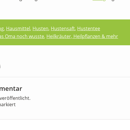
ng
,
Hausmittel
,
Husten
,
Hustensaft
,
Hustentee
Was Oma noch wusste
,
Heilkräuter, Heilpflanzen & mehr
i
mmentar
veröffentlicht.
arkiert