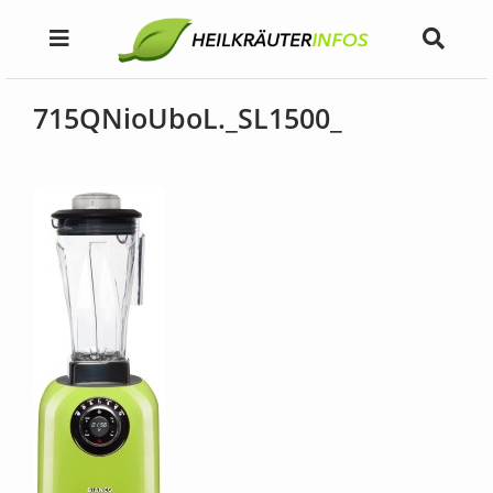
715QNioUboL._SL1500_