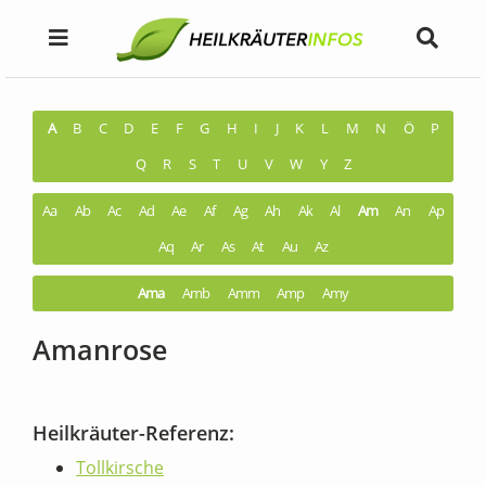
A
B
C
D
E
F
G
H
I
J
K
L
M
N
Ö
P
Q
R
S
T
U
V
W
Y
Z
Aa
Ab
Ac
Ad
Ae
Af
Ag
Ah
Ak
Al
Am
An
Ap
Aq
Ar
As
At
Au
Az
Ama
Amb
Amm
Amp
Amy
Amanrose
Heilkräuter-Referenz:
Tollkirsche