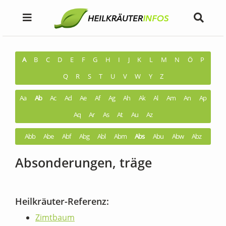
A
B
C
D
E
F
G
H
I
J
K
L
M
N
Ö
P
Q
R
S
T
U
V
W
Y
Z
Aa
Ab
Ac
Ad
Ae
Af
Ag
Ah
Ak
Al
Am
An
Ap
Aq
Ar
As
At
Au
Az
Abb
Abe
Abf
Abg
Abl
Abm
Abs
Abu
Abw
Abz
Absonderungen, träge
Heilkräuter-Referenz:
Zimtbaum