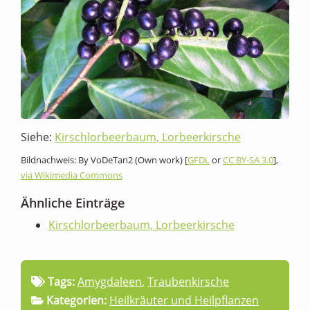
Siehe:
Kirschlorbeerbaum, Lorbeerkirsche
Bildnachweis: By VoDeTan2 (Own work) [
GFDL
or
CC BY-SA 3.0
],
via Wikimedia Commons
Ähnliche Einträge
Kirschlorbeerbaum, Lorbeerkirsche
Tags:
Amygdaleen
,
Traubenkirsche
Kategorien:
Heilkräuter und Heilpflanzen