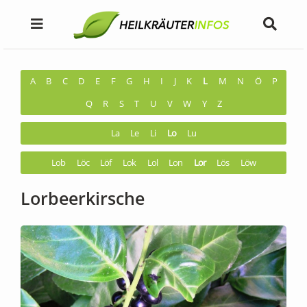
A
B
C
D
E
F
G
H
I
J
K
L
M
N
Ö
P
Q
R
S
T
U
V
W
Y
Z
La
Le
Li
Lo
Lu
Lob
Löc
Löf
Lok
Lol
Lon
Lor
Lös
Löw
Lorbeerkirsche