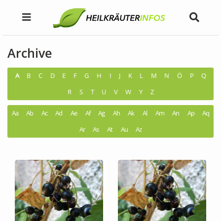
Archive
A
B
C
D
E
F
G
H
I
J
K
L
M
N
Ö
P
Q
R
S
T
U
V
W
Y
Z
Aa
Ab
Ac
Ad
Ae
Af
Ag
Ah
Ak
Al
Am
An
Ap
Aq
Ar
As
At
Au
Az