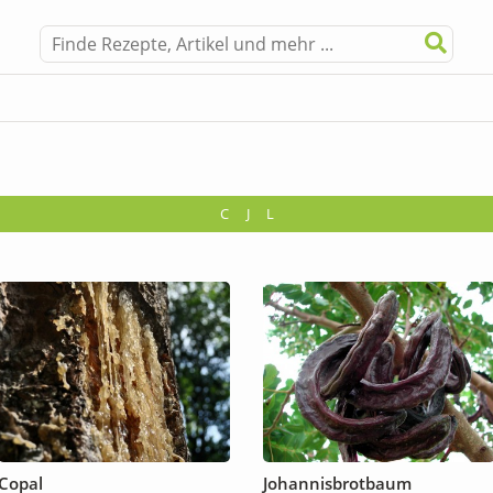
C
J
L
Copal
Johannisbrotbaum