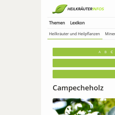
Themen
Lexikon
Heilkräuter und Heilpflanzen
Miner
Anwendungen für Tiere
Bäder & T
A
B
C
Campecheholz