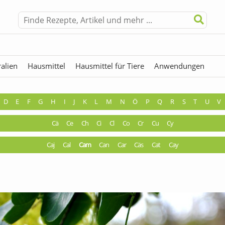
alien
Hausmittel
Hausmittel für Tiere
Anwendungen
hermen
Fremdwörter
D
E
F
G
H
I
J
K
L
M
N
Ö
P
Q
R
S
T
U
V
Cä
Ce
Ch
Ci
Cl
Co
Cr
Cu
Cy
Caj
Cal
Cam
Can
Car
Cäs
Cat
Cay