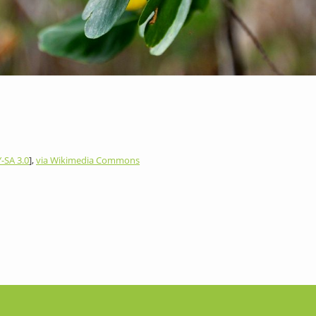
-SA 3.0
],
via Wikimedia Commons