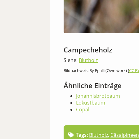
Campecheholz
Siehe:
Blutholz
Bildnachweis: By Fpalli (Own work) [
CC BY
Ähnliche Einträge
Johannisbrotbaum
Lokustbaum
Copal
Tags:
Blutholz
,
Cäsalpineen