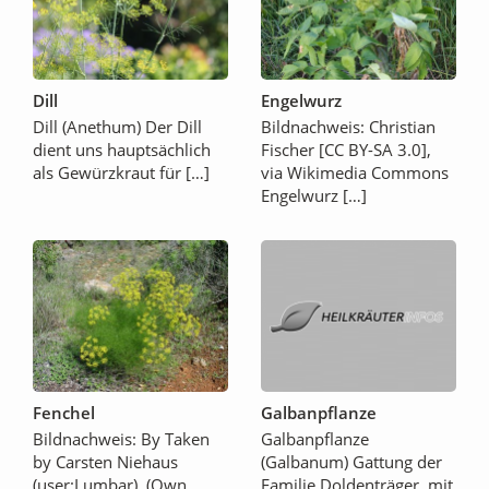
Dill
Engelwurz
Dill (Anethum) Der Dill
Bildnachweis: Christian
dient uns hauptsächlich
Fischer [CC BY-SA 3.0],
als Gewürzkraut für […]
via Wikimedia Commons
Engelwurz […]
Fenchel
Galbanpflanze
Bildnachweis: By Taken
Galbanpflanze
by Carsten Niehaus
(Galbanum) Gattung der
(user:Lumbar). (Own
Familie Doldenträger, mit