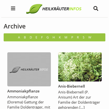
Archive
A
B
D
E
F
G
H
K
M
P
R
S
W
Anis-Biebernell
Ammoniakpflanze
Anis-Biebernell (P.
Ammoniakpflanze
Anisum) Art der zur
(Dorema) Gattung der
Familie der Doldenträger
Familie Doldenträger, mit
gehörenden […]