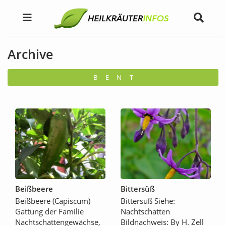
Archive
B
E
N
T
Beißbeere
Bittersüß
Beißbeere (Capiscum)
Bittersüß Siehe:
Gattung der Familie
Nachtschatten
Nachtschattengewächse,
Bildnachweis: By H. Zell