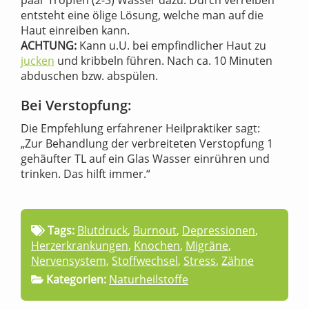
entsteht eine ölige Lösung, welche man auf die
Haut einreiben kann.
ACHTUNG:
Kann u.U. bei empfindlicher Haut zu
jucken
und kribbeln führen. Nach ca. 10 Minuten
abduschen bzw. abspülen.
Bei Verstopfung:
Die Empfehlung erfahrener Heilpraktiker sagt:
„Zur Behandlung der verbreiteten Verstopfung 1
gehäufter TL auf ein Glas Wasser einrühren und
trinken. Das hilft immer.“
Tags:
Blutdruck
,
Burnout
,
Depressionen
,
Herzerkrankungen
,
Knochen
,
Migräne
,
Nervensystem
,
Stoffwechsel
,
Stress
,
Zähne
Kategorien:
Naturheilstoffe