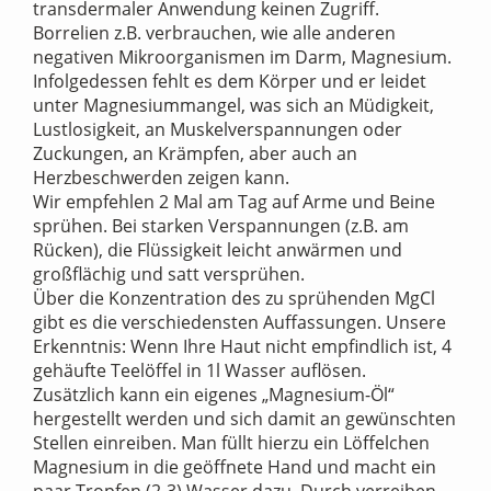
transdermaler Anwendung keinen Zugriff.
Borrelien z.B. verbrauchen, wie alle anderen
negativen Mikroorganismen im Darm, Magnesium.
Infolgedessen fehlt es dem Körper und er leidet
unter Magnesiummangel, was sich an Müdigkeit,
Lustlosigkeit, an Muskelverspannungen oder
Zuckungen, an Krämpfen, aber auch an
Herzbeschwerden zeigen kann.
Wir empfehlen 2 Mal am Tag auf Arme und Beine
sprühen. Bei starken Verspannungen (z.B. am
Rücken), die Flüssigkeit leicht anwärmen und
großflächig und satt versprühen.
Über die Konzentration des zu sprühenden MgCl
gibt es die verschiedensten Auffassungen. Unsere
Erkenntnis: Wenn Ihre Haut nicht empfindlich ist, 4
gehäufte Teelöffel in 1l Wasser auflösen.
Zusätzlich kann ein eigenes „Magnesium-Öl“
hergestellt werden und sich damit an gewünschten
Stellen einreiben. Man füllt hierzu ein Löffelchen
Magnesium in die geöffnete Hand und macht ein
paar Tropfen (2-3) Wasser dazu. Durch verreiben