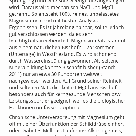
Sprengung) und eine Sole erzeugt, die abgefangen
wird. Daraus wird mechanisch NaCl und MgCl
getrennt. So entsteht 100% reines, unbelastetes
Magnesiumchlorid mit besten Analyse-
Ergebnissen. Es ist jahrelang haltbar, sollte jedoch
gut verschlossen werden, da es sehr
feuchtigkeitsanziehend ist. MagnesiumVita stammt
aus einem natürlichen Bischofit – Vorkommen
(Untertage) in Westfriesland. Es wird schonend
durch Wassereinspülung gewonnen. Als seltene
Mineralbildung konnte Bischofit bisher (Stand:
2011) nur an etwa 30 Fundorten weltweit
nachgewiesen werden. Auf Grund seiner Reinheit
und seltenen Natürlichkeit ist MgCl aus Bischofit
besonders auch für kerngesunde Menschen bzw.
Leistungssportler geeignet, weil es die biologischen
Funktionen umfassend optimiert.
Chronische Unterversorgung mit Magnesium geht
oft mit einer Überfunktion der Schilddrüse einher,
oder Diabetes Mellitus. Laufender Alkoholgenuss,