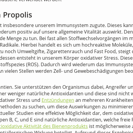
 Propolis
t insbesondere unserem Immunsystem zugute. Dieses kan
ederum positiv auf unsere allgemeine Vitalität auswirkt. D
ede Menge zu tun. Bei fast allen Stoffwechselvorgängen im
Radikale. Hierbei handelt es sich um hochreaktive Moleküle,
och Umweltgifte, Zigarettenrauch und Fast Food, steigt di
e dessen entsteht in unserem Körper oxidativer Stress. Dies
rstoffspezies (ROS). Dadurch wird wiederum das Immunsys
An vielen Stellen werden Zell- und Gewebeschädigungen be
antien. Sie unterstützen den Organismus dabei, Angreifer u
r weniger natürliche Antioxidantien und diese sind nicht we
idativer Stress und
Entzündungen
an mehreren Krankheiten be
ethoden zu suchen, um diese Auswirkungen zu minimieren 
 aktueller Studien eine effektive Möglichkeit dar, dem oxidat
en B, C, und E sind natürliche Antioxidantien, welche freie
tioxidative Aktivität des Bienenprodukts
ist möglicherweise 
llergischen Wirkung beteiligt. Aufgrund dieser Ergebniss