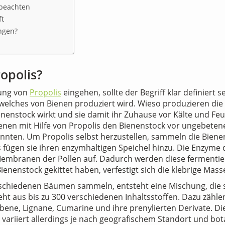
 beachten
ft
ngen?
ropolis?
kung von
Propolis
eingehen, sollte der Begriff klar definiert
, welches von Bienen produziert wird. Wieso produzieren die
enenstock wirkt und sie damit ihr Zuhause vor Kälte und Fe
nen mit Hilfe von Propolis den Bienenstock vor ungebetene
önnten. Um Propolis selbst herzustellen, sammeln die Biene
 fügen sie ihren enzymhaltigen Speichel hinzu. Die Enzyme
Membranen der Pollen auf. Dadurch werden diese fermenti
Bienenstock gekittet haben, verfestigt sich die klebrige Mass
rschiedenen Bäumen sammeln, entsteht eine Mischung, die 
teht aus bis zu 300 verschiedenen Inhaltsstoffen. Dazu zähl
lbene, Lignane, Cumarine und ihre prenylierten Derivate. D
ariiert allerdings je nach geografischem Standort und bo