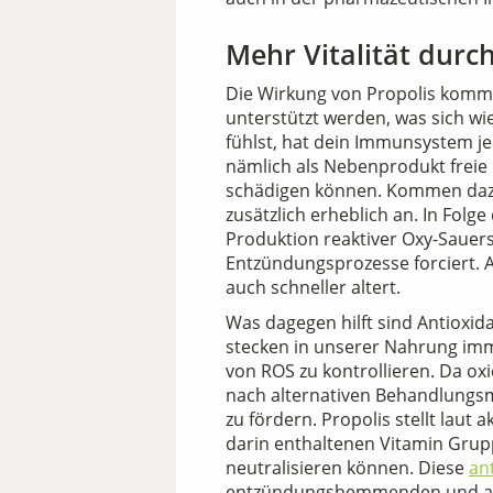
Mehr Vitalität durch
Die Wirkung von Propolis komm
unterstützt werden, was sich wi
fühlst, hat dein Immunsystem j
nämlich als Nebenprodukt freie 
schädigen können. Kommen dazu n
zusätzlich erheblich an. In Folg
Produktion reaktiver Oxy-Saue
Entzündungsprozesse forciert. 
auch schneller altert.
Was dagegen hilft sind Antioxid
stecken in unserer Nahrung imme
von ROS zu kontrollieren. Da ox
nach alternativen Behandlungsm
zu fördern. Propolis stellt laut
darin enthaltenen Vitamin Grupp
neutralisieren können. Diese
an
entzündungshemmenden und antia