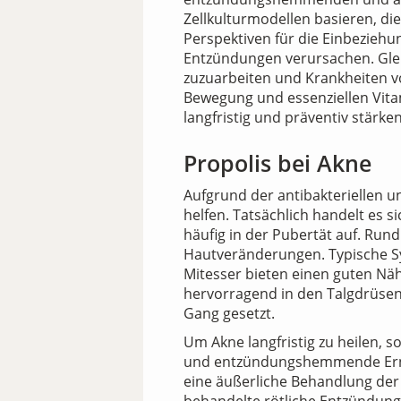
Zellkulturmodellen basieren, di
Perspektiven für die Einbeziehu
Entzündungen verursachen. Gleic
zuzuarbeiten und Krankheiten vo
Bewegung und essenziellen Vit
langfristig und präventiv stärke
Propolis bei Akne
Aufgrund der antibakteriellen
helfen. Tatsächlich handelt es s
häufig in der Pubertät auf. Run
Hautveränderungen. Typische Sym
Mitesser bieten einen guten Nä
hervorragend in den Talgdrüsen
Gang gesetzt.
Um Akne langfristig zu heilen,
und entzündungshemmende Ernäh
eine äußerliche Behandlung der H