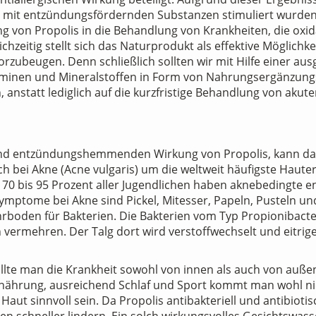
e mit entzündungsfördernden Substanzen stimuliert wurden,
ng von Propolis in die Behandlung von Krankheiten, die oxid
hzeitig stellt sich das Naturprodukt als effektive Möglic
rzubeugen. Denn schließlich sollten wir mit Hilfe einer au
aminen und Mineralstoffen in Form von Nahrungsergänzung
n, anstatt lediglich auf die kurzfristige Behandlung von aku
 und entzündungshemmenden Wirkung von Propolis, kann da
ich bei Akne (Acne vulgaris) um die weltweit häufigste Haute
d 70 bis 95 Prozent aller Jugendlichen haben aknebedingte e
ptome bei Akne sind Pickel, Mitesser, Papeln, Pusteln und
hrboden für Bakterien. Die Bakterien vom Typ Propionibact
 vermehren. Der Talg dort wird verstoffwechselt und eitri
 sollte man die Krankheit sowohl von innen als auch von au
rung, ausreichend Schlaf und Sport kommt man wohl nic
aut sinnvoll sein. Da Propolis antibakteriell und antibioti