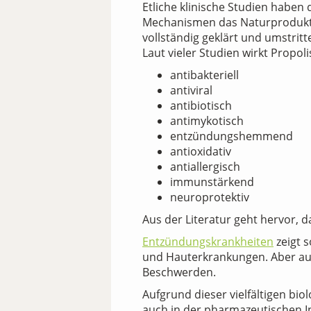
Etliche klinische Studien haben
Mechanismen das Naturprodukt le
vollständig geklärt und umstritt
Laut vieler Studien wirkt Propoli
antibakteriell
antiviral
antibiotisch
antimykotisch
entzündungshemmend
antioxidativ
antiallergisch
immunstärkend
neuroprotektiv
Aus der Literatur geht hervor, d
Entzündungskrankheiten
zeigt 
und Hauterkrankungen. Aber auch
Beschwerden.
Aufgrund dieser vielfältigen bi
auch in der pharmazeutischen I