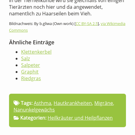
In der Tierheilkunde wird sie gleichfalls von einigen
Tierärzten noch hier und da angewendet,
namentlich zu Haarseilen beim Vieh.
Bildnachweis: By b.gliwa (Own work) [
CC BY-SA 2.5
],
via Wikimedia
Commons
Ähnliche Einträge
Klettenkerbel
Salz
Salpeter
Graphit
Riedgras
Tags:
Asthma
,
Hautkrankheiten
,
Migräne
,
Nanunkelgewächs
Kategorien:
Heilkräuter und Heilpflanzen