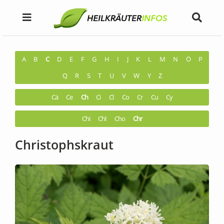
A
B
C
D
E
F
G
H
I
J
K
L
M
N
Ö
P
Q
R
S
T
U
V
W
Y
Z
Cä
Ce
Ch
Ci
Cl
Co
Cr
Cu
Cy
Chi
Chl
Cho
Chr
Christophskraut