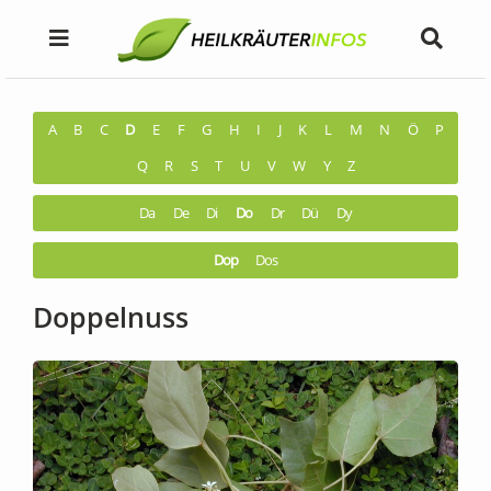
A
B
C
D
E
F
G
H
I
J
K
L
M
N
Ö
P
Q
R
S
T
U
V
W
Y
Z
Da
De
Di
Do
Dr
Dü
Dy
Dop
Dos
Doppelnuss