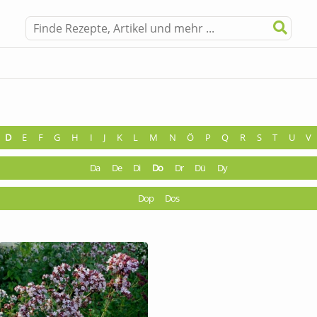
D
E
F
G
H
I
J
K
L
M
N
Ö
P
Q
R
S
T
U
V
Da
De
Di
Do
Dr
Dü
Dy
Dop
Dos