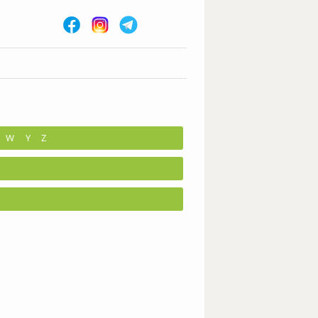
W
Y
Z