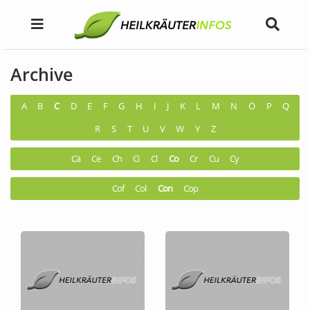
Archive
A
B
C
D
E
F
G
H
I
J
K
L
M
N
Ö
P
Q
R
S
T
U
V
W
Y
Z
Cä
Ce
Ch
Ci
Cl
Co
Cr
Cu
Cy
Cof
Col
Con
Cop