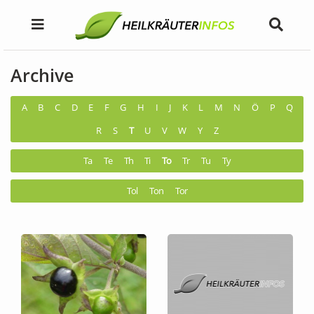
Archive
A
B
C
D
E
F
G
H
I
J
K
L
M
N
Ö
P
Q
R
S
T
U
V
W
Y
Z
Ta
Te
Th
Ti
To
Tr
Tu
Ty
Tol
Ton
Tor