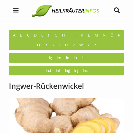
A
B
C
D
E
F
G
H
I
J
K
L
M
N
Ö
P
Q
R
S
T
U
V
W
Y
Z
Ig
Im
In
Ip
Is
Ind
Inf
Ing
Inj
Ins
Ingwer-Rückenwickel