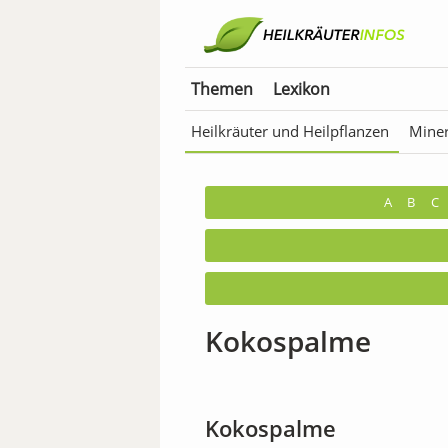
Themen
Lexikon
Heilkräuter und Heilpflanzen
Miner
Anwendungen für Tiere
Bäder & T
A
B
C
Kokospalme
Kokospalme