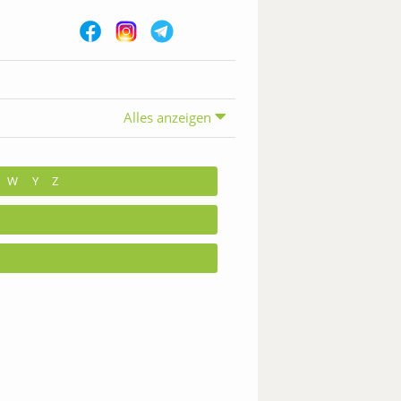
Alles anzeigen
W
Y
Z