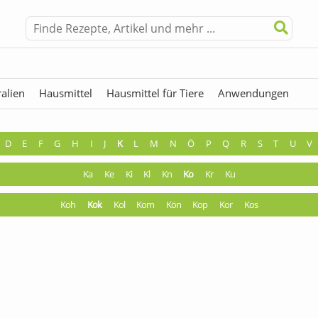
alien
Hausmittel
Hausmittel für Tiere
Anwendungen
hermen
Fremdwörter
D
E
F
G
H
I
J
K
L
M
N
Ö
P
Q
R
S
T
U
V
Ka
Ke
Ki
Kl
Kn
Ko
Kr
Ku
Koh
Kok
Kol
Kom
Kön
Kop
Kor
Kos