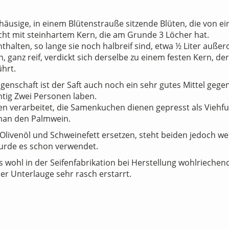
häusige, in einem Blütenstrauße sitzende Blüten, die von ei
cht mit steinhartem Kern, die am Grunde 3 Löcher hat.
thalten, so lange sie noch halbreif sind, etwa ½ Liter auß
h, ganz reif, verdickt sich derselbe zu einem festen Kern, de
hrt.
genschaft ist der Saft auch noch ein sehr gutes Mittel gege
htig Zwei Personen laben.
en verarbeitet, die Samenkuchen dienen gepresst als Viehfu
 man den Palmwein.
livenöl und Schweinefett ersetzen, steht beiden jedoch we
wurde es schon verwendet.
 wohl in der Seifenfabrikation bei Herstellung wohlriechend
er Unterlauge sehr rasch erstarrt.