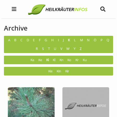
Archive
A
B
C
D
E
F
G
H
I
J
K
L
M
N
Ö
P
Q
R
S
T
U
V
W
Y
Z
Ka
Ke
Ki
Kl
Kn
Ko
Kr
Ku
Kie
Kin
Kir