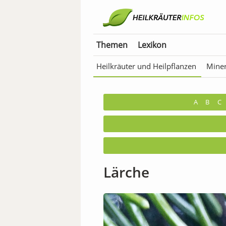
Themen
Lexikon
Heilkräuter und Heilpflanzen
Miner
Anwendungen für Tiere
Bäder & T
A
B
C
Lärche