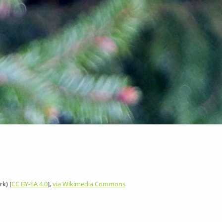
k) [
CC BY-SA 4.0
],
via Wikimedia Commons