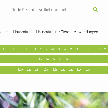
alien
Hausmittel
Hausmittel für Tiere
Anwendungen
hermen
Fremdwörter
D
E
F
G
H
I
J
K
L
M
N
Ö
P
Q
R
S
T
U
V
La
Le
Li
Lo
Lu
Lab
Lac
Läh
Läm
Lär
Lat
Lau
Lav
Lax