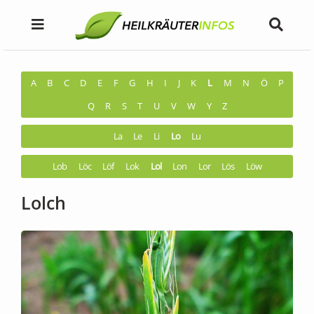
A
B
C
D
E
F
G
H
I
J
K
L
M
N
Ö
P
Q
R
S
T
U
V
W
Y
Z
La
Le
Li
Lo
Lu
Lob
Löc
Löf
Lok
Lol
Lon
Lor
Lös
Löw
Lolch