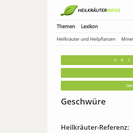
Themen
Lexikon
Heilkräuter und Heilpflanzen
Miner
Anwendungen für Tiere
Bäder & T
A
B
C
Geb
Geschwüre
Heilkräuter-Referenz: