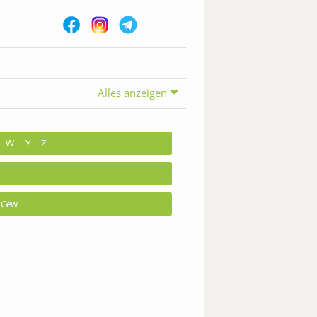
Alles anzeigen
W
Y
Z
Gew