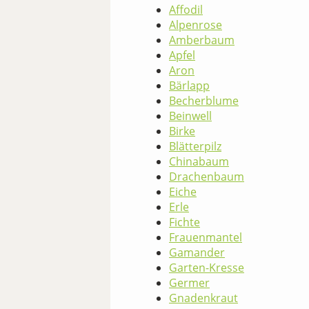
Affodil
Alpenrose
Amberbaum
Apfel
Aron
Bärlapp
Becherblume
Beinwell
Birke
Blätterpilz
Chinabaum
Drachenbaum
Eiche
Erle
Fichte
Frauenmantel
Gamander
Garten-Kresse
Germer
Gnadenkraut