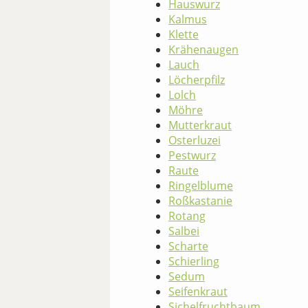
Hauswurz
Kalmus
Klette
Krähenaugen
Lauch
Löcherpfilz
Lolch
Möhre
Mutterkraut
Osterluzei
Pestwurz
Raute
Ringelblume
Roßkastanie
Rotang
Salbei
Scharte
Schierling
Sedum
Seifenkraut
Sichelfruchtbaum