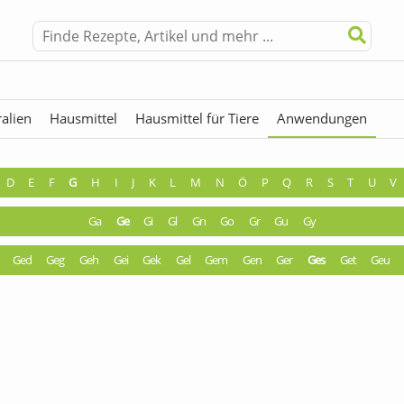
alien
Hausmittel
Hausmittel für Tiere
Anwendungen
hermen
Fremdwörter
D
E
F
G
H
I
J
K
L
M
N
Ö
P
Q
R
S
T
U
V
Ga
Ge
Gi
Gl
Gn
Go
Gr
Gu
Gy
Ged
Geg
Geh
Gei
Gek
Gel
Gem
Gen
Ger
Ges
Get
Geu