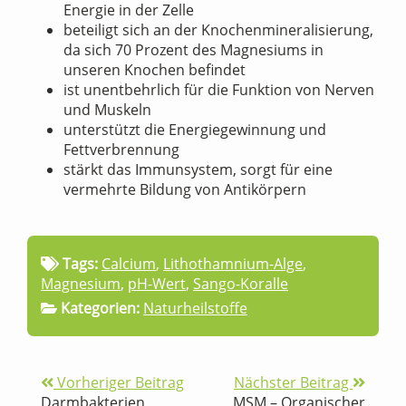
Energie in der Zelle
beteiligt sich an der Knochenmineralisierung,
da sich 70 Prozent des Magnesiums in
unseren Knochen befindet
ist unentbehrlich für die Funktion von Nerven
und Muskeln
unterstützt die Energiegewinnung und
Fettverbrennung
stärkt das Immunsystem, sorgt für eine
vermehrte Bildung von Antikörpern
Tags:
Calcium
,
Lithothamnium-Alge
,
Magnesium
,
pH-Wert
,
Sango-Koralle
Kategorien:
Naturheilstoffe
Vorheriger Beitrag
Nächster Beitrag
Darmbakterien
MSM – Organischer