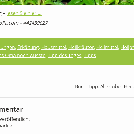
ng –
lesen Sie hier …
olia.com – #42439027
dungen
,
Erkältung
,
Hausmittel
,
Heilkräuter
,
Heilmittel
,
Heilp
Was Oma noch wusste
,
Tipp des Tages
,
Tipps
Buch-Tipp: Alles über Heil
mmentar
veröffentlicht.
arkiert