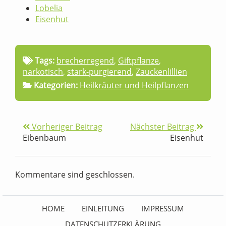
Lobelia
Eisenhut
Tags:
brecherregend
,
Giftpflanze
,
narkotisch
,
stark-purgierend
,
Zauckenlillien
Kategorien:
Heilkräuter und Heilpflanzen
Vorheriger Beitrag
Nächster Beitrag
Eibenbaum
Eisenhut
Kommentare sind geschlossen.
HOME
EINLEITUNG
IMPRESSUM
DATENSCHUTZERKLÄRUNG