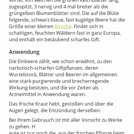
Wirtel, von welchen die grünen Kelchblätter lang,
zugespitzt, 3 nervig und 4 mal breiter als die
grüngelben Blumenblätter sind. Die auf die Blüte
folgende, schwarz-blaue, fast kugelige Beere hat die
Größe einer kleinen
Kirsche
. Findet sich in
schattigen, feuchten Wäldern fast in ganz Europa,
und enthält ein betäubend scharfes Gift.
Anwendung
Die Einbeere zählt, wie schon erwähnt, zu den
narkotisch-scharfen Giftpflanzen, deren
Wurzelstock, Blätter und Beeren im allgemeinen
eine stark-purgierende und brecherregende
Wirkung besitzen, und die vor Zeiten als
Arzneimittel in Anwendung waren.
Das frische Kraut hebt, gestoßen und über die
Augen gelegt, die Entzündung derselben.
Bei ihrem Gebrauch ist mit aller Vorsicht zu Werke
zu gehen. H
eute ist nur noch die, aus der frischen Pflanze beim