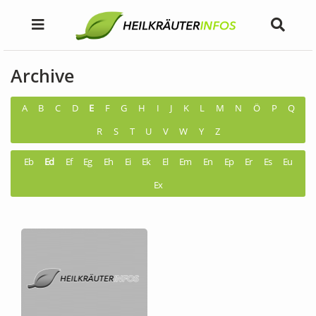
Archive
A
B
C
D
E
F
G
H
I
J
K
L
M
N
Ö
P
Q
R
S
T
U
V
W
Y
Z
Eb
Ed
Ef
Eg
Eh
Ei
Ek
El
Em
En
Ep
Er
Es
Eu
Ex