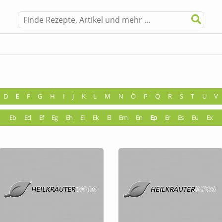
D
E
F
G
H
I
J
K
L
M
N
Ö
P
Q
R
S
T
U
V
Eb
Ed
Ef
Eg
Eh
Ei
Ek
El
Em
En
Ep
Er
Es
Eu
Ex