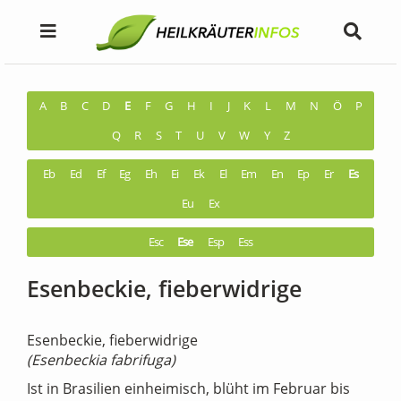
A
B
C
D
E
F
G
H
I
J
K
L
M
N
Ö
P
Q
R
S
T
U
V
W
Y
Z
Eb
Ed
Ef
Eg
Eh
Ei
Ek
El
Em
En
Ep
Er
Es
Eu
Ex
Esc
Ese
Esp
Ess
Esenbeckie, fieberwidrige
Esenbeckie, fieberwidrige
(Esenbeckia fabrifuga)
Ist in Brasilien einheimisch, blüht im Februar bis