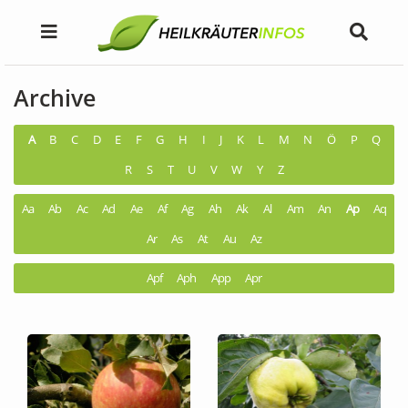
Archive
A
B
C
D
E
F
G
H
I
J
K
L
M
N
Ö
P
Q
R
S
T
U
V
W
Y
Z
Aa
Ab
Ac
Ad
Ae
Af
Ag
Ah
Ak
Al
Am
An
Ap
Aq
Ar
As
At
Au
Az
Apf
Aph
App
Apr