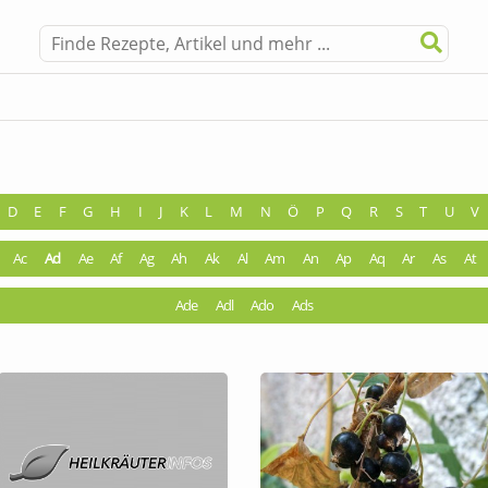
D
E
F
G
H
I
J
K
L
M
N
Ö
P
Q
R
S
T
U
V
Ac
Ad
Ae
Af
Ag
Ah
Ak
Al
Am
An
Ap
Aq
Ar
As
At
Ade
Adl
Ado
Ads