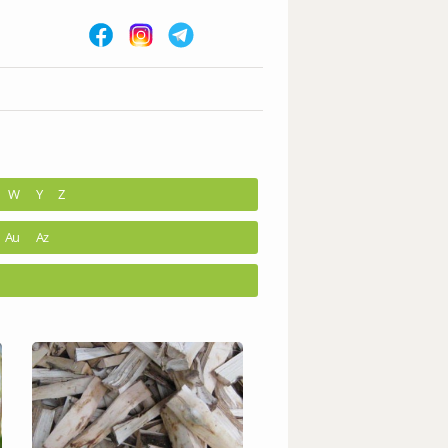
W
Y
Z
Au
Az